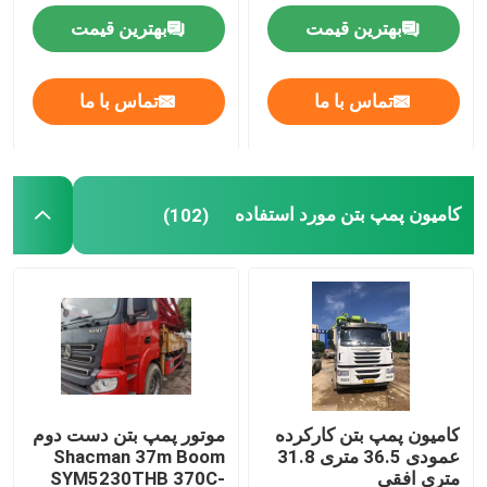
بهترین قیمت
بهترین قیمت
تماس با ما
تماس با ما
کامیون پمپ بتن مورد استفاده
(102)
خانه
محصولات
کامیون پمپ بتن کارکرده
موتور پمپ بتن دست دوم
عمودی 36.5 متری 31.8
Shacman 37m Boom
متری افقی
SYM5230THB 370C-
دربارهی ما