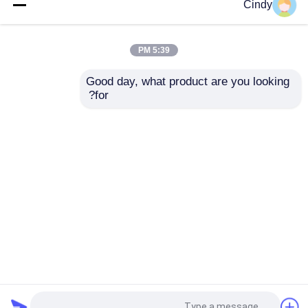
موتور پمپ بتن
Shacman 10018
Cindy
Concrete Pump Truck
SYM1161T DFL1120B
بیل مکانیکی استفاده شده
شاسی Shacman
Mounted HOWO
Chassis 9~18Mpa
5:39 PM
بهترین قیمت
بهترین قیمت
بچینگ پلانت بتن
Good day, what product are you looking 
for?
تماس با ما
تماس با ما
بیشتر ببینید
خانه
دربارهی ما
تماس با ما
Desktop Site
نقشه سایت
سیاست حفظ حریم خصوصی
کیفیت
جرثقیل کامیون دست دوم
کارخانه