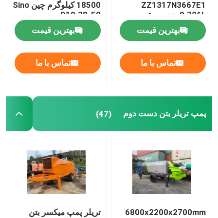
ZZ1317N3667E1
18500 کیلوگرم چین Sino
9.726L حجم موتور
D10.38-50
پمپ تریلر بتن دست دوم
بهترین قیمت
بهترین قیمت
پمپ خط بتن استفاده شده
تماس با ما
تماس با ما
دکل حفاری چرخشی مورد استفاده
پمپ تریلر بتن دست دوم
(47)
تاور کرین مستعمل
جرثقیل سوار کامیون بازسازی شده
کامیون های میکسر بتن بازسازی شده
پمپ تریلر بتن مرمت شده
6800x2200x2700mm
تریلر پمپ میکسر بتن