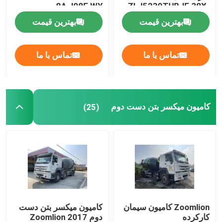
8A J08E WY
ZLJ5230THBJE 38X-
5RZ
بهترین قیمت
بهترین قیمت
کارخانه تور
تماس با ما
تماس با ما
کنترل کیفیت
تماس با ما
کامیون میکسر بتن دست دوم
(25)
درخواست نقل قول
جرثقیل کامیون دست دوم
کامیون پمپ بتن مورد استفاده
Zoomlion کامیون سیمان
کامیون میکسر بتن دست
کامیون میکسر بتن دست دوم
کارکرده
دوم Zoomlion 2017