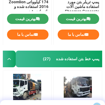
پمپ تریلر بتن مورد
174 کیلوواتی Zoomlion
استفاده ماشین آلات
2016 استفاده شده و
کامیون پمپ بتن بازسازی شده
Shacman Concrete
بازسازی شده
Refurbished
بهترین قیمت
بهترین قیمت
دکل حفاری روتاری بازسازی شده
تماس با ما
تماس با ما
تاور کرین بازسازی شده
قطعات یدکی پمپ بتن
پمپ خط بتن استفاده شده
(27)
قطعات جرثقیل
جرثقیل خزنده استفاده شده
کامیون کمپرسی دست دوم