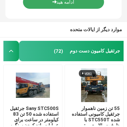
موارد دیگر از ایالات متحده
جرثقیل کامیون دست دوم
(72)
55 تن زمین ناهموار
Sany STC500S جرثقیل
جرثقیل کامیونی استفاده
استفاده شده 50 تن 83
شده STC550T با
کیلومتر در ساعت برای
ظرفیت بالابری برتر
عملیات بلند کردن سنگین